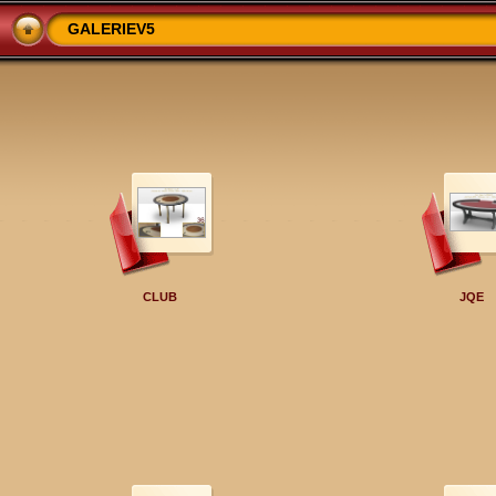
GALERIEV5
CLUB
JQE