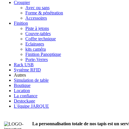
Croupier
Avec ou sans
Forme & pénétration
Accessoires
Finition
Piste à jetons
Couvre-tables
Coffre technique
Eclairages
kits caméra
Finition Panoptique
Porte-Verres
Rack USB
Système RFID
Autres
Simulation de table
Boutique
Location
La confiance
Destockage
L'équipe JARQUE
La personnalisation totale de nos tapis est un s