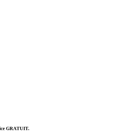
ervice GRATUIT.