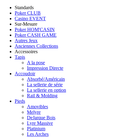
Standards
Poker CLUB
Casino EVENT
Sur-Mesure
Poker HOM'CASIN
Poker CASH GAME
Autres Jeux
Anciennes Collections
Accessoires
Tapis
A la pose
Impression Directe
Accoudoir
Absorbé/Américain
La sellerie de série
La sellerie en option
Rail & Molding
Pieds
Amovibles
Melyre
DeJarque Bois
Lyre Massive
Platinium
Les Arches