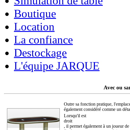
Simulation de table
Boutique
Location
La confiance
Destockage
L'équipe JARQUE
Avec ou sa
Outre sa fonction pratique, l'emplac
également considéré comme un détail
Lorsqu'il est
droit
, il permet également à un joueur de s